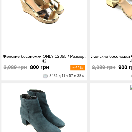
Женские босоножки ONLY 12355 / Размер:
Женские босоножки 
42
2,089 грн
800 грн
2,089 грн
900 
− 62%
3431
д
11
ч
57
м
38
с