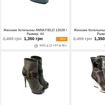
Женские ботильоны ANNA FIELD 12628 /
Женские ботильоны
Размер: 44
Разм
2,499 грн
1,350 грн
2,499 грн
1,350
− 46%
3431
д
11
ч
57
м
38
с