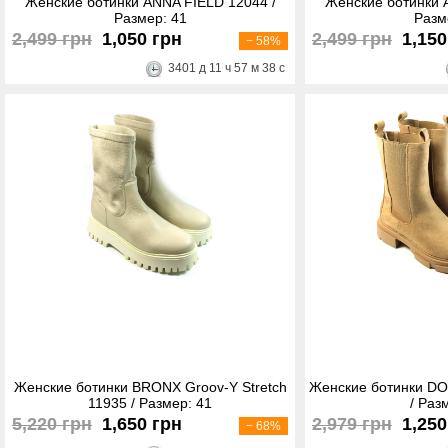
Женские ботинки ANNA FIELD 12044 /
Женские ботинки 
Размер: 41
Разм
2,499 грн
1,050 грн
2,499 грн
1,150
− 58%
3401
д
11
ч
57
м
38
с
Женские ботинки BRONX Groov-Y Stretch
Женские ботинки DO
11935 / Размер: 41
/ Раз
5,220 грн
1,650 грн
2,979 грн
1,250
− 68%