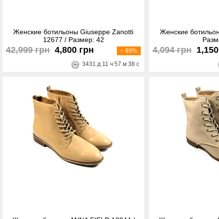
Женские ботильоны Giuseppe Zanotti
Женские ботильо
12677 / Размер: 42
Разм
42,999 грн
4,800 грн
4,094 грн
1,150
− 89%
3431
д
11
ч
57
м
38
с