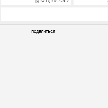
3401
д
11
ч
57
м
38
с
ПОДЕЛИТЬСЯ