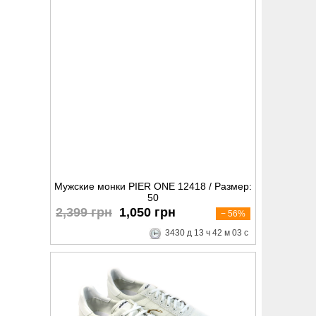
Мужские монки PIER ONE 12418 / Размер:
50
2,399 грн
1,050 грн
− 56%
3430
д
13
ч
42
м
02
с