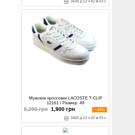
3430
д
13
ч
42
м
02
с
Мужские кроссовки LACOSTE T-CLIP
12161 / Размер: 49
5,299 грн
1,900 грн
− 64%
3400
д
13
ч
42
м
02
с