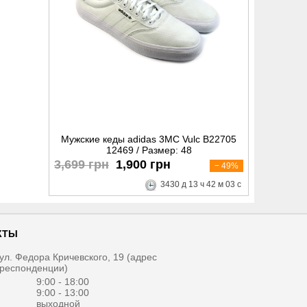
Мужские кеды adidas 3MC Vulc B22705
12469 / Размер: 48
3,699 грн
1,900 грн
− 49%
3430
д
13
ч
42
м
02
с
КТЫ
, ул. Федора Кричевского, 19 (адрес
рреспонденции)
1
9:00 - 18:00
9:00 - 13:00
выходной