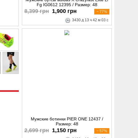
Fg IG0612 12395 / Размер: 48
8,399 грн
1,900 грн
− 77%
3430
д
13
ч
42
м
02
с
Мужские ботинки PIER ONE 12437 /
Размер: 48
2,699 грн
1,150 грн
− 57%