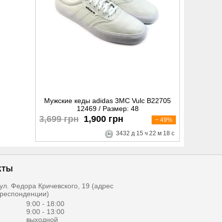
Мужские кеды adidas 3MC Vulc B22705
12469 / Размер: 48
3,699 грн
1,900 грн
− 49%
3432
д
15
ч
22
м
17
с
КТЫ
, ул. Федора Кричевского, 19 (адрес
рреспонденции)
1
9:00 - 18:00
9:00 - 13:00
выходной