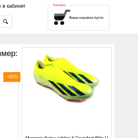
 в кабинет
Корзина
Ваша корзина пуста
змер:
−40%
Мужские бутсы adidas X Crazyfast Elite Ll