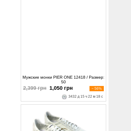
Мужские монки PIER ONE 12418 / Размер:
50
2,399 грн
1,050 грн
− 56%
3432
д
15
ч
22
м
17
с