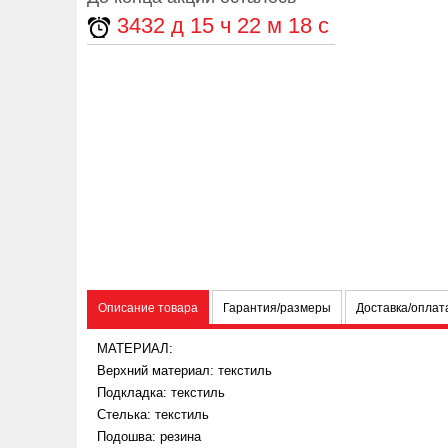
3432
д
15
ч
22
м
17
с
Описание товара
Гарантия/размеры
Доставка/оплат
МАТЕРИАЛ:
Верхний материал:
текстиль
Подкладка:
текстиль
Стелька: текстиль
Подошва: резина