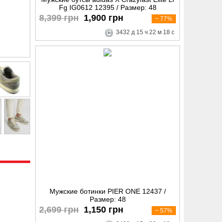
Fg IG0612 12395 / Размер: 48
8,399 грн
1,900 грн
− 77%
3432
д
15
ч
22
м
17
с
Мужские ботинки PIER ONE 12437 /
Размер: 48
2,699 грн
1,150 грн
− 57%