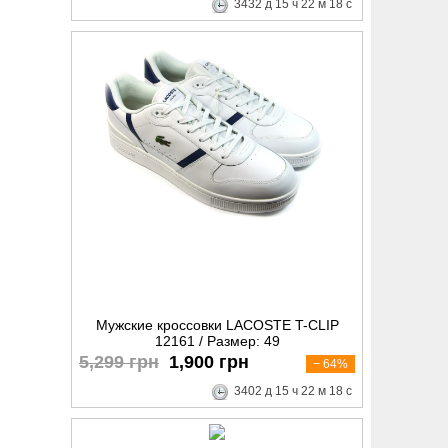
3432
д
15
ч
22
м
17
с
Мужские кроссовки LACOSTE T-CLIP
12161 / Размер: 49
5,299 грн
1,900 грн
− 64%
3402
д
15
ч
22
м
17
с