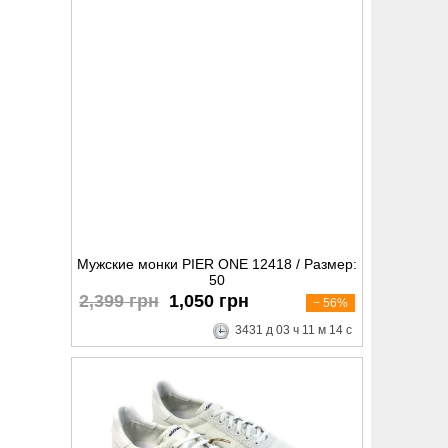
Мужские монки PIER ONE 12418 / Размер:
50
2,399 грн
1,050 грн
− 56%
3431
д
03
ч
11
м
13
с