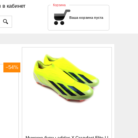
 в кабинет
Корзина
Ваша корзина пуста
−54%
Мужские бутсы adidas X Crazyfast Elite Ll