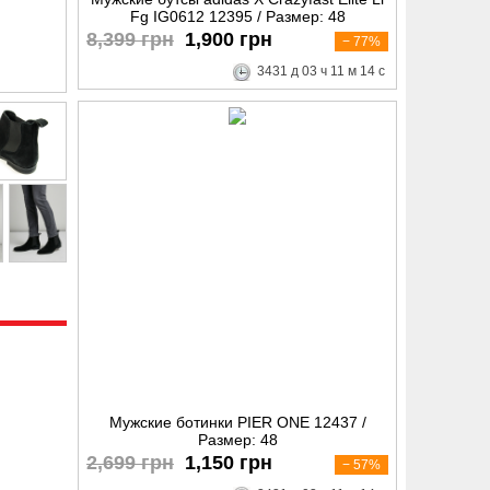
Fg IG0612 12395 / Размер: 48
8,399 грн
1,900 грн
− 77%
3431
д
03
ч
11
м
13
с
Мужские ботинки PIER ONE 12437 /
Размер: 48
2,699 грн
1,150 грн
− 57%