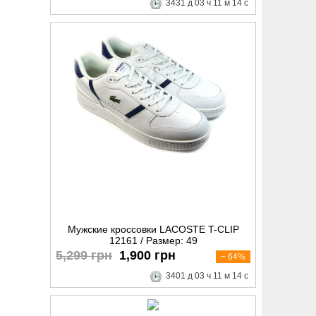
3431
д
03
ч
11
м
13
с
Мужские кроссовки LACOSTE T-CLIP
12161 / Размер: 49
5,299 грн
1,900 грн
− 64%
3401
д
03
ч
11
м
13
с