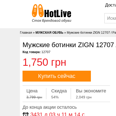
Дост
Главная
»
МУЖСКАЯ ОБУВЬ
»
Мужские ботинки ZIGN 12707 / Ра
Мужские ботинки ZIGN 12707 
Код товара:
12707
1,750 грн
Купить сейчас
Цена
Скидка
Вы экономите
3,799 грн
54%
2,049 грн
До конца акции осталось
3431
д
03
ч
11
м
13
с