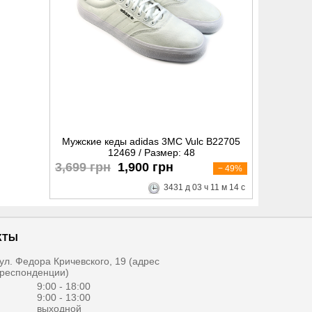
Мужские кеды adidas 3MC Vulc B22705
12469 / Размер: 48
3,699 грн
1,900 грн
− 49%
3431
д
03
ч
11
м
13
с
КТЫ
, ул. Федора Кричевского, 19 (адрес
рреспонденции)
1
9:00 - 18:00
9:00 - 13:00
выходной