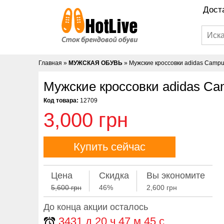
Дост
Главная
»
МУЖСКАЯ ОБУВЬ
»
Мужские кроссовки adidas Campu
Мужские кроссовки adidas Ca
Код товара:
12709
3,000 грн
Купить сейчас
Цена
Скидка
Вы экономите
5,600 грн
46%
2,600 грн
До конца акции осталось
3431
д
20
ч
47
м
44
с