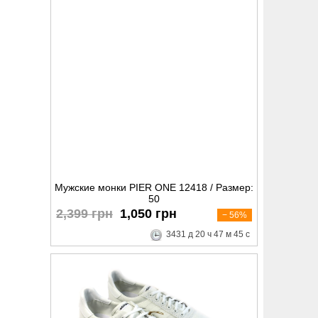
Мужские монки PIER ONE 12418 / Размер:
50
2,399 грн
1,050 грн
− 56%
3431
д
20
ч
47
м
44
с