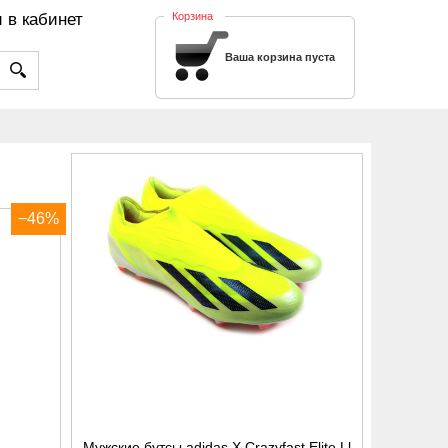
 в кабинет
Корзина
Ваша корзина пуста
−46%
Мужские бутсы adidas X Crazyfast Elite Ll