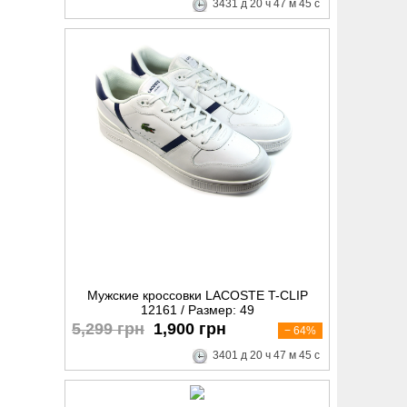
3431
д
20
ч
47
м
44
с
Мужские кроссовки LACOSTE T-CLIP
12161 / Размер: 49
5,299 грн
1,900 грн
− 64%
3401
д
20
ч
47
м
44
с