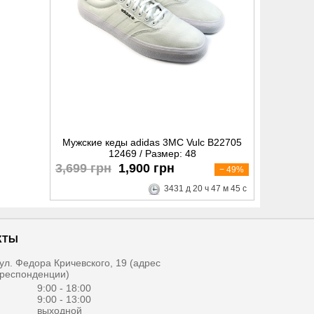
Мужские кеды adidas 3MC Vulc B22705
12469 / Размер: 48
3,699 грн
1,900 грн
− 49%
3431
д
20
ч
47
м
44
с
КТЫ
, ул. Федора Кричевского, 19 (адрес
рреспонденции)
1
9:00 - 18:00
9:00 - 13:00
выходной